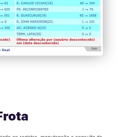
Frota
nado ao registro, manutenção e consulta de