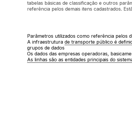
tabelas básicas de classificação e outros parâ
referência pelos demais itens cadastrados. Estã
Parâmetros utilizados como referência pelos d
A infraestrutura de transporte público é defin
grupos de dados
Tipos de dias de operação (sábado, d
Os dados das empresas operadoras, basicam
etc.)
As linhas são as entidades principais do sistem
Zonas e Bairros
Tipos de linhas (radiais, circulares, 
Empresas operadoras
etc.)
Linhas (atributos básicos)
Vias (rede viária)
Garagens
Tipos de veículos (convencional, padr
Dados operacionais básicos (tempo 
Terminais
frota, etc.)
Veículos
Modelos de veículos
Pontos de parada
Itinerário
Períodos operacionais do dia
Postos de fiscalização
Pontos de parada atendidos
Calendário operacional (datas de f
especiais)
Programação de partidas