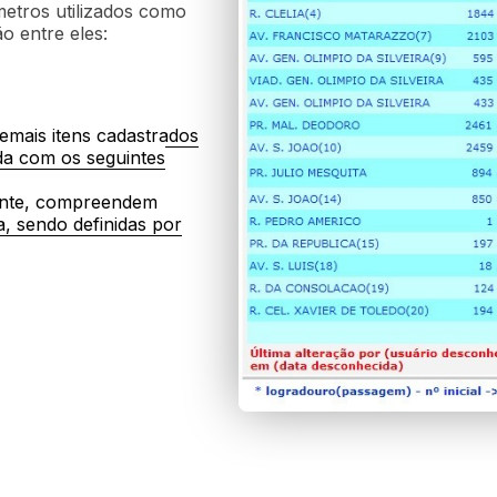
metros utilizados como
o entre eles:
emais itens cadastrados
ida com os seguintes
omingos, dias, úteis,
ente, compreendem
a, sendo definidas por
alimentadoras, troncais,
ão, articulado, etc.)
de percursos, extensão,
eriados ou programações